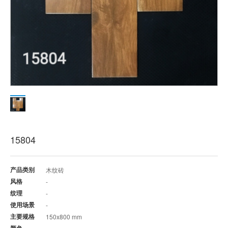
15804
产品类别
木纹砖
风格
-
纹理
-
使用场景
-
主要规格
150x800 mm